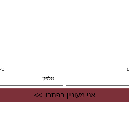
ת קשר- השאירו פ
ונחזור בהקדם
טלפ