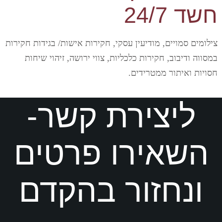
חשד 24/7
צילומים סמויים, מודיעין עסקי, חקירות אישות/ בגידות חקירות
במסווה ודיבוב, חקירות כלכליות, צווי ירושה, זיהוי שיחות
חסויות ואיתור ממטרידים.
ליצירת קשר-
השאירו פרטים
ונחזור בהקדם