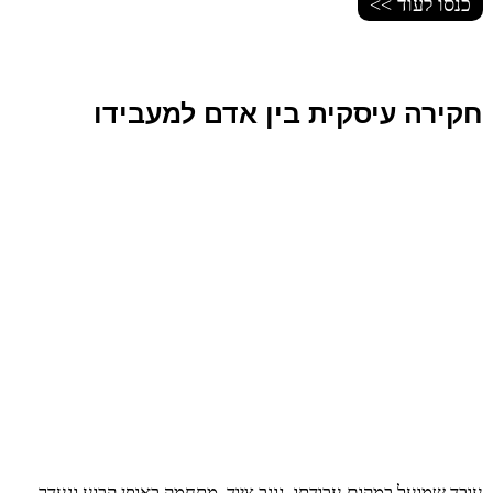
כנסו לעוד >>
חקירה עיסקית בין אדם למעבידו
עובד שמועל במקום עבודתו, גונב ציוד, מתחמק באופן קבוע ונעדר